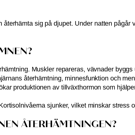
 återhämta sig på djupet. Under natten pågår v
ÖMNEN?
erhämtning. Muskler repareras, vävnader byggs 
 hjärnans återhämtning, minnesfunktion och men
ar produktionen av tillväxthormon som hjälper 
ortisolnivåerna sjunker, vilket minskar stress 
NEN ÅTERHÄMTNINGEN?