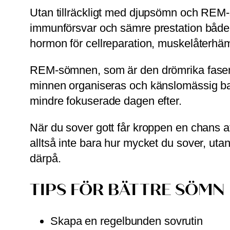
Utan tillräckligt med djupsömn och REM-söm
immunförsvar och sämre prestation både fy
hormon för cellreparation, muskelåterhä
REM-sömnen, som är den drömrika fasen, s
minnen organiseras och känslomässig bal
mindre fokuserade dagen efter.
När du sover gott får kroppen en chans att
alltså inte bara hur mycket du sover, ut
därpå.
TIPS FÖR BÄTTRE SÖMN
Skapa en regelbunden sovrutin