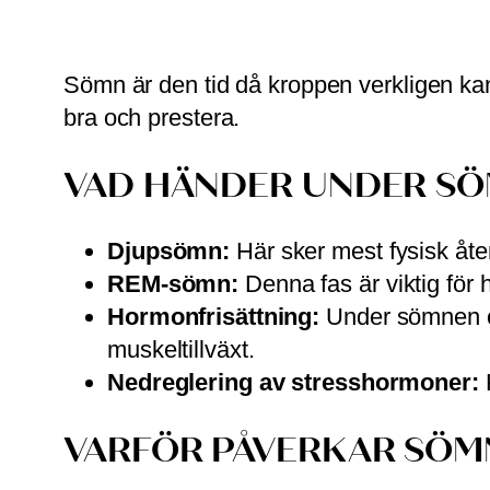
Sömn är den tid då kroppen verkligen kan
bra och prestera.
VAD HÄNDER UNDER S
Djupsömn:
Här sker mest fysisk åt
REM-sömn:
Denna fas är viktig för
Hormonfrisättning:
Under sömnen ök
muskeltillväxt.
Nedreglering av stresshormoner:
K
VARFÖR PÅVERKAR SÖM