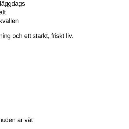
 läggdags
alt
kvällen
ng och ett starkt, friskt liv.
uden är våt