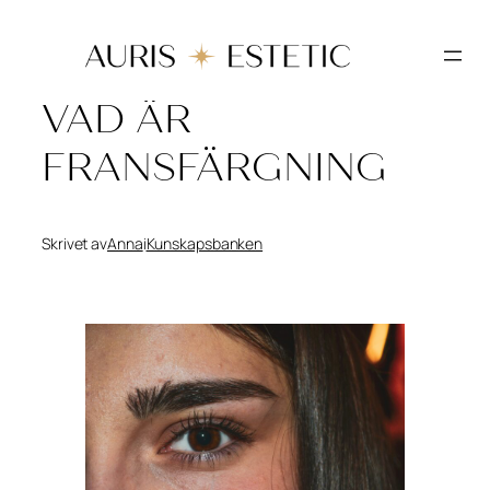
Hoppa
till
innehåll
VAD ÄR
FRANSFÄRGNING
Skrivet av
Anna
i
Kunskapsbanken