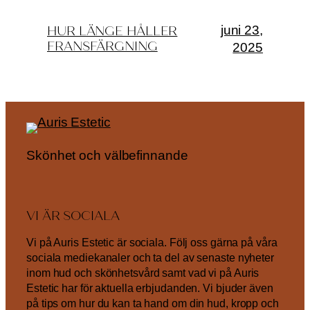
juni 23,
HUR LÄNGE HÅLLER
FRANSFÄRGNING
2025
Skönhet och välbefinnande
VI ÄR SOCIALA
Vi på Auris Estetic är sociala. Följ oss gärna på våra
sociala mediekanaler och ta del av senaste nyheter
inom hud och skönhetsvård samt vad vi på Auris
Estetic har för aktuella erbjudanden. Vi bjuder även
på tips om hur du kan ta hand om din hud, kropp och