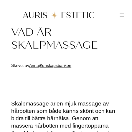
Hoppa
till
innehåll
VAD ÄR
SKALPMASSAGE
Skrivet av
Anna
i
Kunskapsbanken
Skalpmassage är en mjuk massage av
hårbotten som både känns skönt och kan
bidra till bättre hårhälsa. Genom att
massera hårbotten med fingertopparna