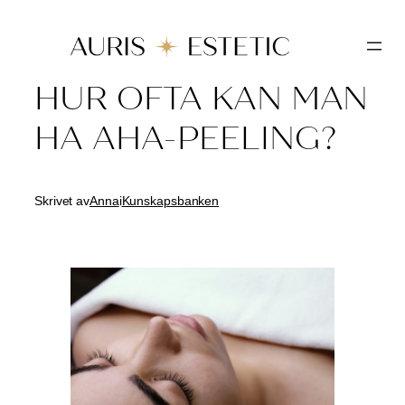
Hoppa
till
innehåll
HUR OFTA KAN MAN
HA AHA-PEELING?
Skrivet av
Anna
i
Kunskapsbanken