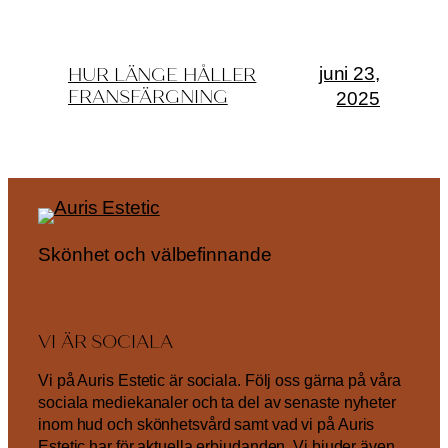
juni 23,
HUR LÄNGE HÅLLER
FRANSFÄRGNING
2025
Skönhet och välbefinnande
VI ÄR SOCIALA
Vi på Auris Estetic är sociala. Följ oss gärna på våra
sociala mediekanaler och ta del av senaste nyheter
inom hud och skönhetsvård samt vad vi på Auris
Estetic har för aktuella erbjudanden. Vi bjuder även