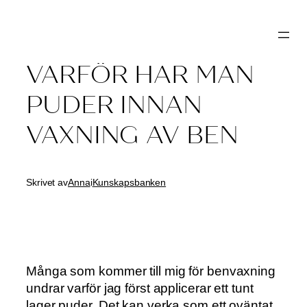
Hoppa
till
innehåll
VARFÖR HAR MAN
PUDER INNAN
VAXNING AV BEN
Skrivet av
Anna
i
Kunskapsbanken
Många som kommer till mig för benvaxning
undrar varför jag först applicerar ett tunt
lager puder. Det kan verka som ett oväntat