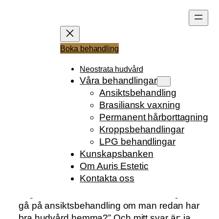
Hoppa
till
innehåll
VARFÖR ÄR
Boka behandling
ANSIKTSBEHANDLIN
Neostrata hudvård
Våra behandlingar
G BRA?
Ansiktsbehandling
Brasiliansk vaxning
Permanent hårborttagning
Kroppsbehandlingar
Skrivet av
Anna
i
Kunskapsbanken
LPG behandlingar
Kunskapsbanken
Om Auris Estetic
Kontakta oss
Jag får ofta höra: “Behöver man verkligen
gå på ansiktsbehandling om man redan har
bra hudvård hemma?”
Och mitt svar är: ja,