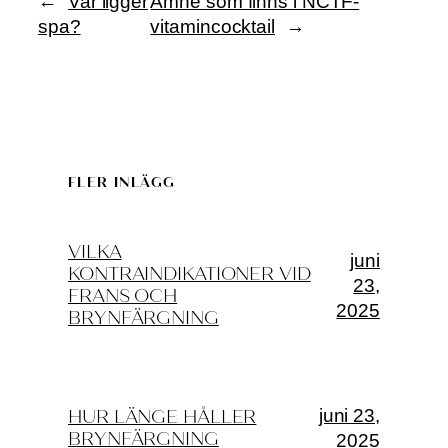
←
Var ligger
Ämne som finns i NCTF-
spa?
vitamincocktail
→
FLER INLÄGG
VILKA
juni
KONTRAINDIKATIONER VID
23,
FRANS OCH
2025
BRYNFÄRGNING
juni 23,
HUR LÄNGE HÅLLER
BRYNFÄRGNING
2025