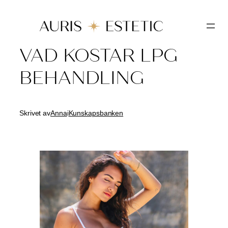
Hoppa
till
innehåll
VAD KOSTAR LPG
BEHANDLING
Skrivet av
Anna
i
Kunskapsbanken