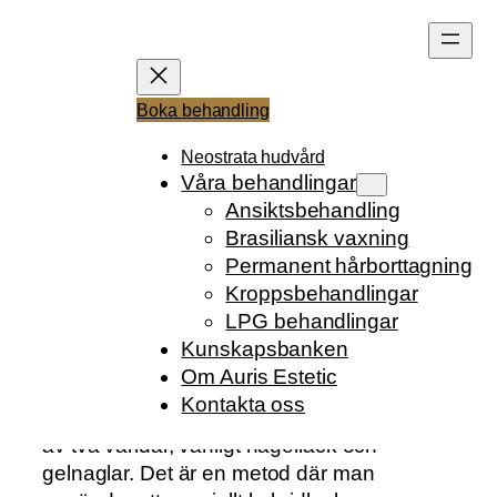
Hoppa
till
innehåll
VAD ÄR HYBRID
Boka behandling
MANIKYR
Neostrata hudvård
Våra behandlingar
Ansiktsbehandling
Brasiliansk vaxning
Skrivet av
Anna
i
Kunskapsbanken
Permanent hårborttagning
Kroppsbehandlingar
LPG behandlingar
Kunskapsbanken
Om Auris Estetic
Hybrid manikyr är en populär
Kontakta oss
nagelbehandling som kombinerar det bästa
av två världar, vanligt nagellack och
gelnaglar. Det är en metod där man