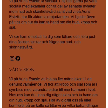
Vi på Auris Estetic är sociala. Följ oss gärna på våra
sociala mediekanaler och ta del av senaste nyheter
inom hud och skönhetsvård samt vad vi på Auris
Estetic har för aktuella erbjudanden. Vi bjuder även
på tips om hur du kan ta hand om din hud, kropp och
själ.
Vi ser fram emot att ha dig som följare och höra just
dina åsikter, tankar och frågor om hud- och
skönhetsvård.
Instagram
Facebook
VÅR VISION
Vi på Auris Estetic vill hjälpa fler människor till ett
genuint välmående. Vi tror att kropp och själ som är i
symbios med varandra bidrar till mer harmoni i livet.
Hos oss kan du unna dig något extra och ta hand om
din hud, kropp och själ. Hör av dig till oss så eller
kom förbi på en kaffe så tittar vi på vilka behandlingar