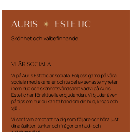
Skönhet och välbefinnande
VI ÄR SOCIALA
Vi på Auris Estetic är sociala. Följ oss gärna på våra
sociala mediekanaler och ta del av senaste nyheter
inom hud och skönhetsvård samt vad vi på Auris
Estetic har för aktuella erbjudanden. Vi bjuder även
på tips om hur du kan ta hand om din hud, kropp och
själ.
Vi ser fram emot att ha dig som följare och höra just
dina åsikter, tankar och frågor om hud- och