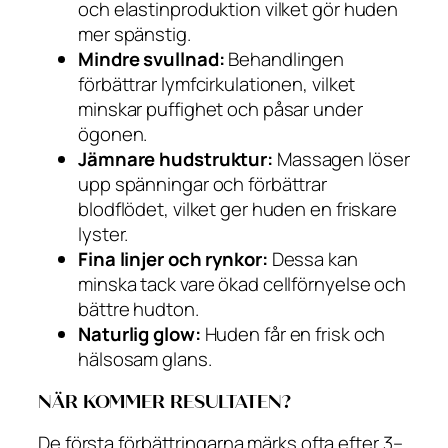
och elastinproduktion vilket gör huden
mer spänstig.
Mindre svullnad:
Behandlingen
förbättrar lymfcirkulationen, vilket
minskar puffighet och påsar under
ögonen.
Jämnare hudstruktur:
Massagen löser
upp spänningar och förbättrar
blodflödet, vilket ger huden en friskare
lyster.
Fina linjer och rynkor:
Dessa kan
minska tack vare ökad cellförnyelse och
bättre hudton.
Naturlig glow:
Huden får en frisk och
hälsosam glans.
NÄR KOMMER RESULTATEN?
De första förbättringarna märks ofta efter 3–