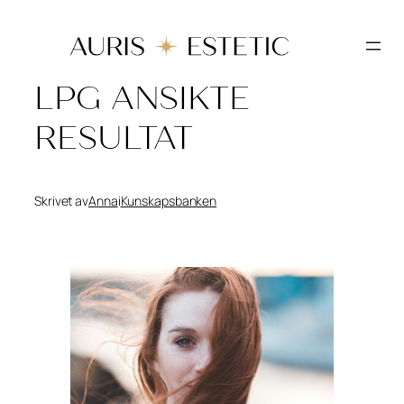
Hoppa
till
innehåll
LPG ANSIKTE
RESULTAT
Skrivet av
Anna
i
Kunskapsbanken