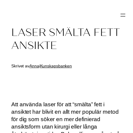
Hoppa
till
innehåll
LASER SMÄLTA FETT
ANSIKTE
Skrivet av
Anna
i
Kunskapsbanken
Att använda laser för att “smälta” fett i
ansiktet har blivit en allt mer populär metod
för dig som söker en mer definierad
ansiktsform utan kirurgi eller långa