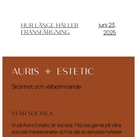
juni 23,
HUR LÄNGE HÅLLER
2025
FRANSFÄRGNING
Skönhet och välbefinnande
VI ÄR SOCIALA
Vi på Auris Estetic är sociala. Följ oss gärna på våra
sociala mediekanaler och ta del av senaste nyheter