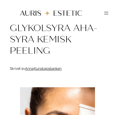
Hoppa
till
innehåll
GLYKOLSYRA AHA-
SYRA KEMISK
PEELING
Skrivet av
Anna
i
Kunskapsbanken