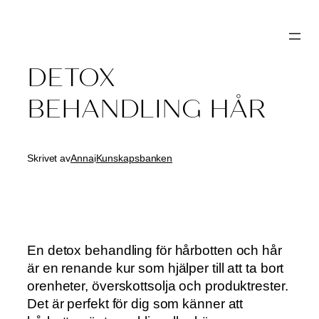
Hoppa
till
innehåll
DETOX
BEHANDLING HÅR
Skrivet av
Anna
i
Kunskapsbanken
En detox behandling för hårbotten och hår
är en renande kur som hjälper till att ta bort
orenheter, överskottsolja och produktrester.
Det är perfekt för dig som känner att