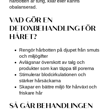
hårbotten är tung, kliar eller känns
obalanserad.
VAD GÖR EN
DETOXBEHANDLING FÖR
HÅRET?
Rengör hårbotten på djupet från smuts
och miljögifter
Avlägsnar överskott av talg och
produkter som kan täppa till porerna
Stimulerar blodcirkulationen och
stärker hårsäckarna
Skapar en bättre miljö för hårväxt och
friskare hår
SÅ GÅR BEHANDLINGEN